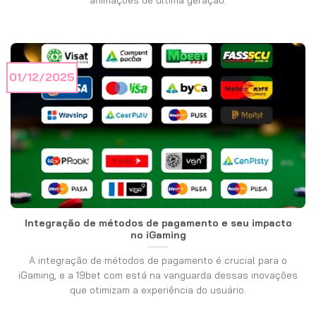
01/12/2025
Integração de métodos de pagamento e seu impacto
no iGaming
A integração de métodos de pagamento é crucial para o
iGaming, e a 19bet com está na vanguarda dessas inovações
que otimizam a experiência do usuário.