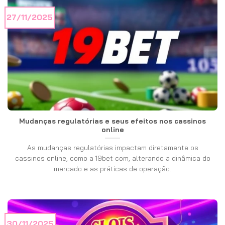
27/11/2025
Mudanças regulatórias e seus efeitos nos cassinos
online
As mudanças regulatórias impactam diretamente os
cassinos online, como a 19bet com, alterando a dinâmica do
mercado e as práticas de operação.
30/11/2025