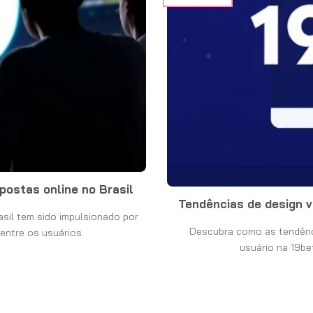
ostas online no Brasil
Tendências de design v
sil tem sido impulsionado por
Descubra como as tendênci
entre os usuários.
usuário na 19bet