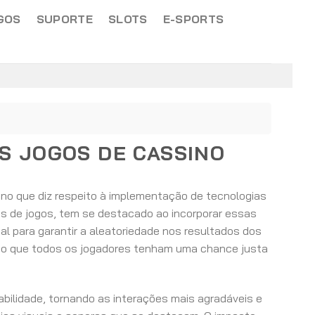
GOS
SUPORTE
SLOTS
E-SPORTS
S JOGOS DE CASSINO
 no que diz respeito à implementação de tecnologias
as de jogos, tem se destacado ao incorporar essas
l para garantir a aleatoriedade nos resultados dos
ndo que todos os jogadores tenham uma chance justa
ilidade, tornando as interações mais agradáveis e