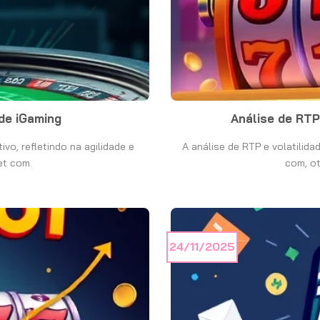
de iGaming
Análise de RTP 
vo, refletindo na agilidade e
A análise de RTP e volatilida
et com.
com, ot
24/11/2025