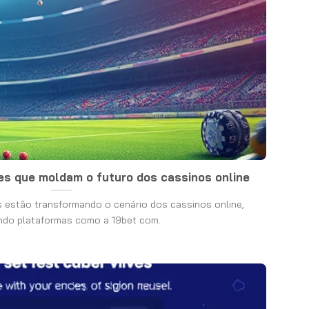
s que moldam o futuro dos cassinos online
estão transformando o cenário dos cassinos online,
ndo plataformas como a 19bet com.