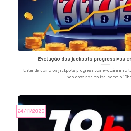
Evolução dos jackpots progressivos e
Entenda como os jackpots progressivos evoluíram ao 
nos cassinos online, como a 19b
24/11/2025