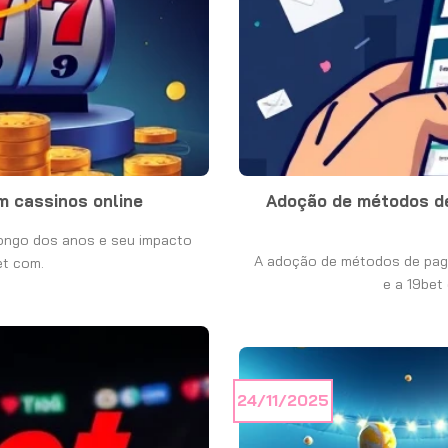
m cassinos online
Adoção de métodos de
longo dos anos e seu impacto
A adoção de métodos de paga
et com.
e a 19bet
24/11/2025