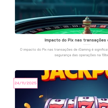
Impacto do Pix nas transações 
O impacto do Pix nas transações de iGaming é significati
segurança das operações na 19b
24/11/2025