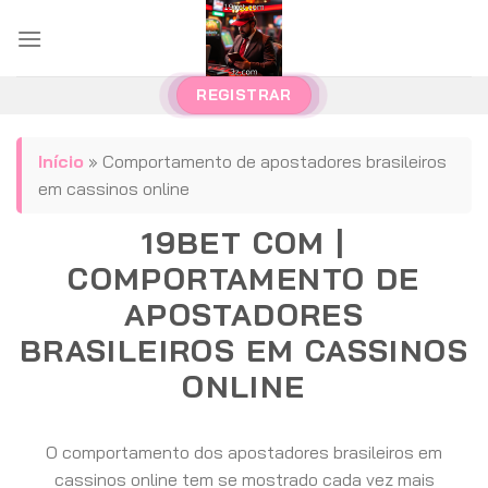
Pular
para
o
conteúdo
REGISTRAR
Início
»
Comportamento de apostadores brasileiros
em cassinos online
19BET COM |
COMPORTAMENTO DE
APOSTADORES
BRASILEIROS EM CASSINOS
ONLINE
O comportamento dos apostadores brasileiros em
cassinos online tem se mostrado cada vez mais