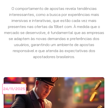
O comportamento de apostas revela tendências
interessantes, como a busca por experiências mais
imersivas e interativas, que estão cada vez mais
presentes nas ofertas da 19bet com. À medida que o
mercado se desenvolve, é fundamental que as empresas
se adaptem às novas demandas e preferências dos
usuários, garantindo um ambiente de apostas
responsável e que atenda às expectativas dos
apostadores brasileiros.
24/11/2025