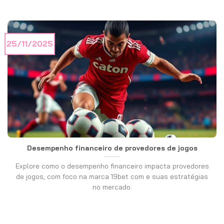
25/11/2025
Desempenho financeiro de provedores de jogos
Explore como o desempenho financeiro impacta provedores
de jogos, com foco na marca 19bet com e suas estratégias
no mercado.