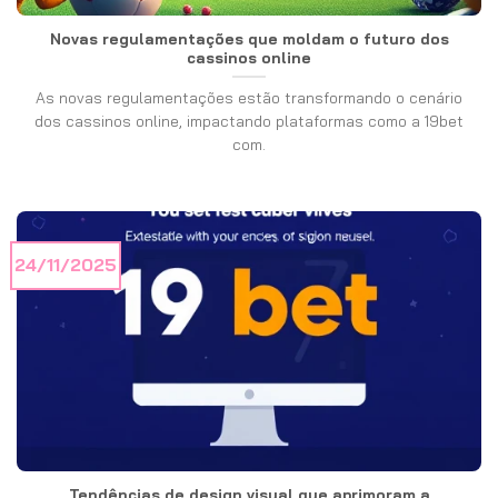
Novas regulamentações que moldam o futuro dos
cassinos online
As novas regulamentações estão transformando o cenário
dos cassinos online, impactando plataformas como a 19bet
com.
24/11/2025
Tendências de design visual que aprimoram a